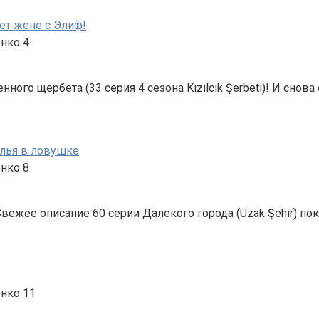
ет жене с Элиф!
енко
4
нного щербета (33 серия 4 сезона Kızılcık Şerbeti)! И сн
Алья в ловушке
енко
8
Свежее описание 60 серии Далекого города (Uzak Şehir) по
енко
11