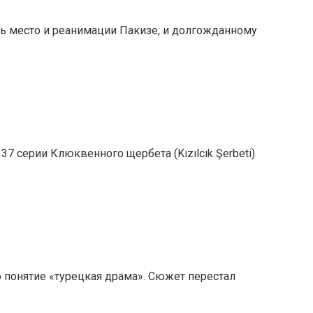
ось место и реанимации Пакизе, и долгожданному
37 серии Клюквенного щербета (Kızılcık Şerbeti)
мо понятие «турецкая драма». Сюжет перестал