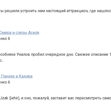
исты решили устроить нам настоящий аттракцион, где нашл
 Омера и слезы Асиля
енко
6
 особняке Уналов пробил очередное дно. Свежее описание 1
о…
е Пакизе и Кадира
енко
6
Uzak Şehir), и оно, пожалуй, заставит вас пересмотреть са