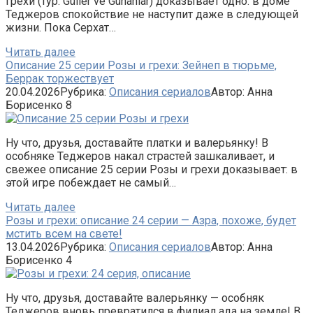
грехи (тур. Güller ve Günahlar) доказывает одно: в доме
Теджеров спокойствие не наступит даже в следующей
жизни. Пока Серхат…
Читать далее
Описание 25 серии Розы и грехи: Зейнеп в тюрьме,
Беррак торжествует
20.04.2026
Рубрика:
Описания сериалов
Автор:
Анна
Борисенко
8
Ну что, друзья, доставайте платки и валерьянку! В
особняке Теджеров накал страстей зашкаливает, и
свежее описание 25 серии Розы и грехи доказывает: в
этой игре побеждает не самый…
Читать далее
Розы и грехи: описание 24 серии — Азра, похоже, будет
мстить всем на свете!
13.04.2026
Рубрика:
Описания сериалов
Автор:
Анна
Борисенко
4
Ну что, друзья, доставайте валерьянку — особняк
Теджеров вновь превратился в филиал ада на земле! В