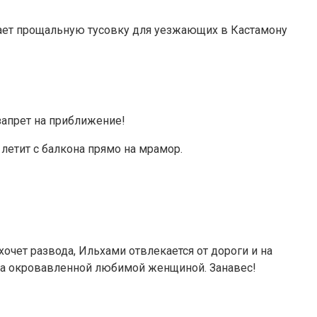
вает прощальную тусовку для уезжающих в Кастамону
 запрет на приближение!
летит с балкона прямо на мрамор.
очет развода, Ильхами отвлекается от дороги и на
т за окровавленной любимой женщиной. Занавес!