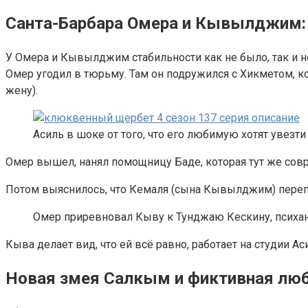
Санта-Барбара Омера и Кывылджим: 
У Омера и Кывылджим стабильности как не было, так и не
Омер угодил в тюрьму. Там он подружился с Хикметом, к
жену).
Асиль в шоке от того, что его любимую хотят увезти
Омер вышел, нанял помощницу Баде, которая тут же совра
Потом выяснилось, что Кемаля (сына Кывылджим) переп
Омер приревновал Кыву к Тунджаю Кескину, психану
Кыва делает вид, что ей всё равно, работает на студии А
Новая змея Салкым и фиктивная лю