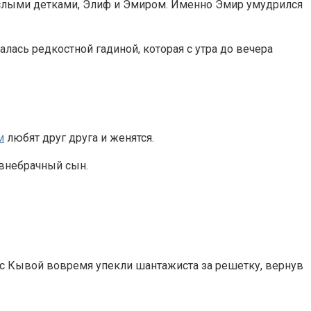
ослыми детками, Элиф и Эмиром. Именно Эмир умудрился
лась редкостной гадиной, которая с утра до вечера
м
любят друг друга и женятся.
 внебрачный сын.
р с Кывой вовремя упекли шантажиста за решетку, вернув