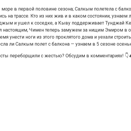
 море в первой половине сезона; Салкым полетела с балко
сь на трассе. Кто из них жив и в каком состоянии, узнаем
жым и ушел к соседке, а Кыву поддерживает Тунджай Ке
л настоящим, Чимен теперь замужем за нищим Эмиром в о
мя унести ноги из этого проклятого дома и уехали строить
ла ли Салкым полет с балкона — узнаем в 5 сезоне осенью
ристы переборщили с жестью? Обсудим в комментариях! 👇