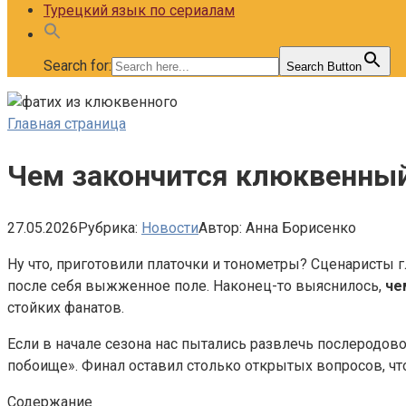
Турецкий язык по сериалам
Search for:
Search Button
Главная страница
Чем закончится клюквенный
27.05.2026
Рубрика:
Новости
Автор:
Анна Борисенко
Ну что, приготовили платочки и тонометры? Сценаристы 
после себя выжженное поле. Наконец-то выяснилось,
че
стойких фанатов.
Если в начале сезона нас пытались развлечь послеродо
побоище». Финал оставил столько открытых вопросов, что
Содержание