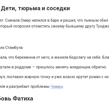
Дети, тюрьма и соседки
т. Сначала Омер напился в баре и решил, что пьяным сбил
оторый попросил отомстить своему бывшему другу Тунджаю
 из Стамбула
ла, что беременна от него, и женила бедолагу на себе. Бл
утали в роддоме — пришлось менять младенцев обратно.
л, поставил жирную точку и уже вовсю крутит роман с но
силя и разгребает проблемы
Чимен
.
бовь Фатиха