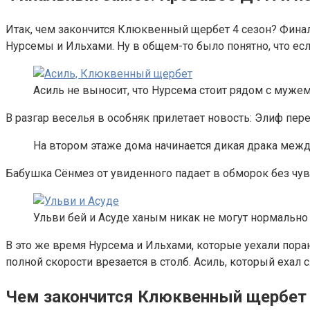
Итак, чем закончится Клюквенный щербет 4 сезон? Фина
Нурсемы и Ильхами. Ну в общем-то было понятно, что есл
Асиль не выносит, что Нурсема стоит рядом с муже
В разгар веселья в особняк прилетает новость: Элиф пер
На втором этаже дома начинается дикая драка межд
Бабушка Сёнмез от увиденного падает в обморок без чув
Ульви бей и Асуде ханым никак не могут нормально
В это же время Нурсема и Ильхами, которые уехали поран
полной скорости врезается в столб. Асиль, который еха
Чем закончится Клюквенный щербет 4