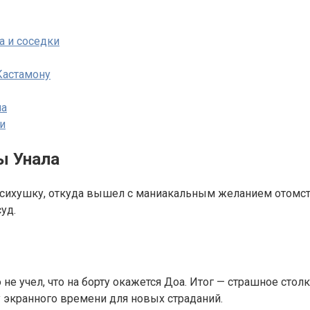
 и соседки
Кастамону
на
и
ы Унала
 психушку, откуда вышел с маниакальным желанием отомсти
уд.
о не учел, что на борту окажется Доа. Итог — страшное сто
у экранного времени для новых страданий.