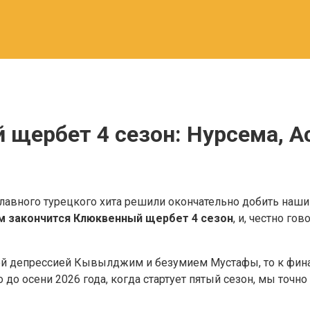
 щербет 4 сезон: Нурсема, А
главного турецкого хита решили окончательно добить наши
м закончится Клюквенный щербет 4 сезон
, и, честно г
вой депрессией Кывылджим и безумием Мустафы, то к фина
 до осени 2026 года, когда стартует пятый сезон, мы точн