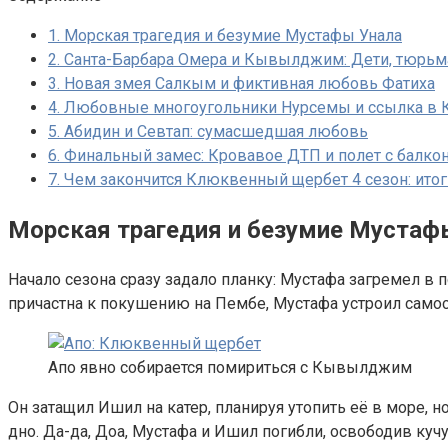
1.
Морская трагедия и безумие Мустафы Унала
2.
Санта-Барбара Омера и Кывылджим: Дети, тюрьма
3.
Новая змея Салкым и фиктивная любовь Фатиха
4.
Любовные многоугольники Нурсемы и ссылка в 
5.
Абидин и Севтап: сумасшедшая любовь
6.
Финальный замес: Кровавое ДТП и полет с балко
7.
Чем закончится Клюквенный щербет 4 сезон: итог
Морская трагедия и безумие Мустаф
Начало сезона сразу задало планку: Мустафа загремел в
причастна к покушению на Пембе, Мустафа устроил самос
Апо явно собирается помириться с Кывылджим
Он затащил Ишил на катер, планируя утопить её в море, н
дно. Да-да, Доа, Мустафа и Ишил погибли, освободив куч