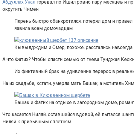
Абдуллах Унал
горевал по Ишил ровно пару месяцев и п
окрутить Чимен.
Парень быстро обанкротился, потерял дом и привел 
язвила всем домочадцам.
Кывылдждим и Омер, похоже, расстались навсегда
А что Фатих? Чтобы спасти семью от гнева Тунджая Кески
Их фиктивный брак на удивление перерос в реальные
На их свадьбе, кстати, умерла мать Башак, а мститель Хим
Башак и Фатих на отдыхе в загородном доме, роман
Что касается Ниляй, оставшейся вдовой, её пытался шан
Ниляй к привычным сплетням.