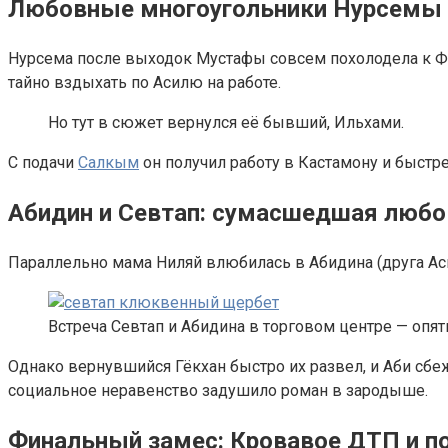
Любовные многоугольники Нурсемы 
Нурсема после выходок Мустафы совсем похолодела к Фира
тайно вздыхать по Асилю на работе.
Но тут в сюжет вернулся её бывший, Ильхами.
С подачи
Салкым
он получил работу в Кастамону и быстре
Абидин и Севтап: сумасшедшая любо
Параллельно мама Ниляй влюбилась в Абидина (друга Аси
Встреча Севтап и Абидина в торговом центре — опять
Однако вернувшийся Гёкхан быстро их развел, и Аби сбе
социальное неравенство задушило роман в зародыше.
Финальный замес: Кровавое ДТП и по