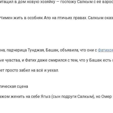
ритащил в дом новую хозяйку — госпожу Салкым с её взр
Чимен жить в особняк Апо на птичьих правах. Салкым оказа
на, падчерица Тунджая, Башак, объявила, что они с
Фатихо
 чувства, и Фатих даже смирился с тем, что у Башак есть
ет просто забил на всё и уехал.
тическая сцена
тажом женить на себе Ягыз (сын подруги Салкым), но Оме