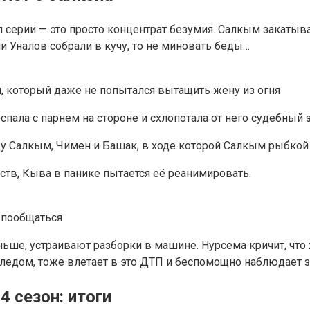
л серии — это просто концентрат безумия. Салкым закаты
и Уналов собрали в кучу, то не миновать беды…
м, который даже не попытался вытащить жену из огня
еспала с парнем на стороне и схлопотала от него судебный
у Салкым, Чимен и Башак, в ходе которой Салкым рыбкой 
ств, Кыва в панике пытается её реанимировать.
 пообщаться
ьше, устраивают разборки в машине. Нурсема кричит, что х
л следом, тоже влетает в это ДТП и беспомощно наблюдае
 сезон: итоги