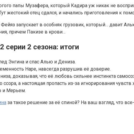
рогого папы Музафера, который Кадира уж никак не воспри
Тут жестокий отец сдался, и начались приготовления к пом
 Фейяз запускает в особняк грузовик, который… давит Аль
ния, причем Пакизе в крови…
2 серии 2 сезона: итоги
ед Энгина и спас Алью и Дениза.
еменность Наре, навсегда разрушив её доверие.
ениза, доказывая, что её любовь сильнее инстинкта самосо
 ссора, а настоящая пропасть из-за игнорирования чувств
ю и Мерьем.
ина
за такое решение за её спиной? На ваш взгляд, что все-