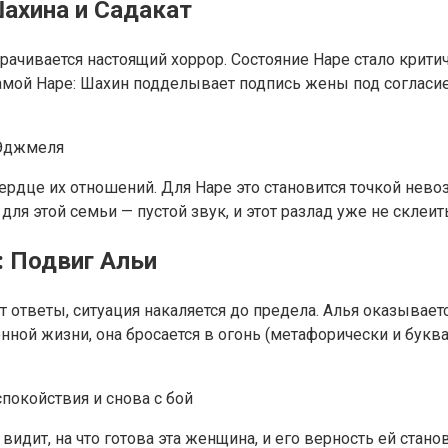
ахина и Садакат
орачивается настоящий хоррор. Состояние Наре стало крит
самой Наре: Шахин подделывает подпись жены под согласие
 Эджмеля
ердце их отношений. Для Наре это становится точкой нево
для этой семьи — пустой звук, и этот разлад уже не склеи
: Подвиг Альи
 ответы, ситуация накаляется до предела. Алья оказываетс
нной жизни, она бросается в огонь (метафорически и буква
покойствия и снова с бой
идит, на что готова эта женщина, и его верность ей стано