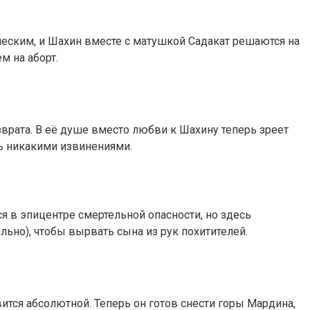
ическим, и Шахин вместе с матушкой Садакат решаются на
м на аборт.
зврата. В её душе вместо любви к Шахину теперь зреет
ть никакими извинениями.
я в эпицентре смертельной опасности, но здесь
льно), чтобы вырвать сына из рук похитителей.
вится абсолютной. Теперь он готов снести горы Мардина,