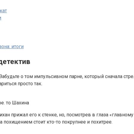
кат
и
она: итоги
 детектив
Забудьте о том импульсивном парне, который сначала стре
риться просто так.
е. то Шахина
ан прижал его к стенке, но, посмотрев в глаза «главному
а похищением стоит кто-то покрупнее и похитрее.