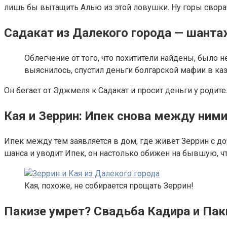
лишь бы вытащить Алью из этой ловушки. Ну горы сворачи
Садакат из Далекого города — шанта
Облегчение от того, что похитители найдены, было 
выяснилось, спустил деньги болгарской мафии в ка
Он бегает от Эджмеля к Садакат и просит деньги у родител
Кая и Зеррин: Ипек снова между ним
Ипек между тем заявляется в дом, где живет Зеррин с до
шанса и уводит Ипек, он настолько обижен на бывшую, чт
Кая, похоже, не собирается прощать Зеррин!
Пакизе умрет? Свадьба Кадира и Пак