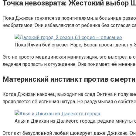
Точка невозврата: Жестокий выбор Ш
Пока Джихан гоняется за похитителями, в больнице разв
необратимое. Они избавляются от ребенка без согласия 
Пока Ялчин бей спасает Наре, Боран просит денег у
Это не просто медицинская манипуляция, это выстрел в с
ледяная пропасть и отчуждение. Она понимает: её мнение 
Материнский инстинкт против смерти
Когда Джихан наконец выходит на след Энгина и получает
проявляется её истинная натура. Не раздумывая о собстве
Алья и Джихан из Далкеого города: редкие минуты с
Этот акт безусловной любви шокирует даже Джихана. Он в