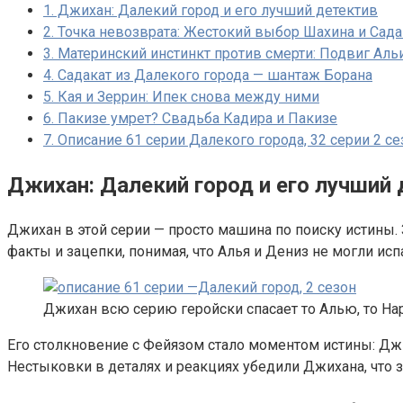
1.
Джихан: Далекий город и его лучший детектив
2.
Точка невозврата: Жестокий выбор Шахина и Сада
3.
Материнский инстинкт против смерти: Подвиг Аль
4.
Садакат из Далекого города — шантаж Борана
5.
Кая и Зеррин: Ипек снова между ними
6.
Пакизе умрет? Свадьба Кадира и Пакизе
7.
Описание 61 серии Далекого города, 32 серии 2 сез
Джихан: Далекий город и его лучший
Джихан в этой серии — просто машина по поиску истины. 
факты и зацепки, понимая, что Алья и Дениз не могли испа
Джихан всю серию геройски спасает то Алью, то Нар
Его столкновение с Фейязом стало моментом истины: Джих
Нестыковки в деталях и реакциях убедили Джихана, что з