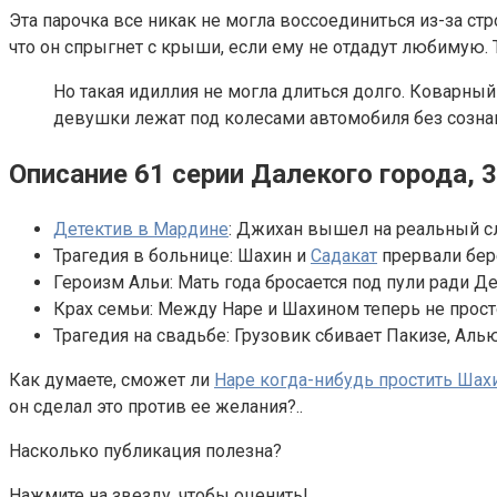
Эта парочка все никак не могла воссоединиться из-за ст
что он спрыгнет с крыши, если ему не отдадут любимую. 
Но такая идиллия не могла длиться долго. Коварный
девушки лежат под колесами автомобиля без созна
Описание 61 серии Далекого города, 3
Детектив в Мардине
: Джихан вышел на реальный сл
Трагедия в больнице: Шахин и
Садакат
прервали бер
Героизм Альи: Мать года бросается под пули ради Д
Крах семьи: Между Наре и Шахином теперь не просто
Трагедия на свадьбе: Грузовик сбивает Пакизе, Аль
Как думаете, сможет ли
Наре когда-нибудь простить Шах
он сделал это против ее желания?..
Насколько публикация полезна?
Нажмите на звезду, чтобы оценить!