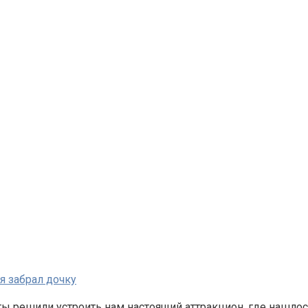
я забрал дочку
исты решили устроить нам настоящий аттракцион, где нашл