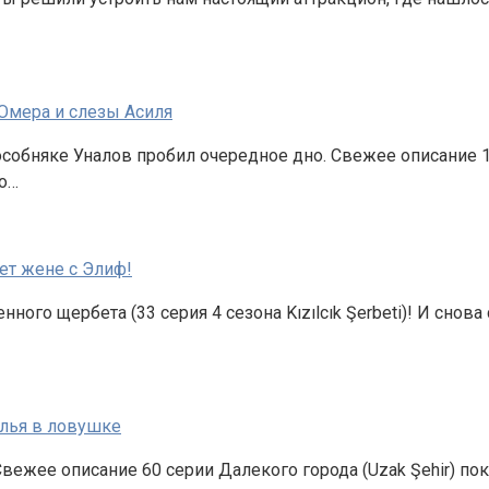
 Омера и слезы Асиля
 особняке Уналов пробил очередное дно. Свежее описание 1
о…
ет жене с Элиф!
нного щербета (33 серия 4 сезона Kızılcık Şerbeti)! И сн
Алья в ловушке
Свежее описание 60 серии Далекого города (Uzak Şehir) по